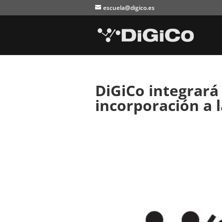
escuela@digico.es
DiGiCo integrará 
incorporación a 