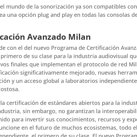
el mundo de la sonorización ya son compatibles con
a una opción plug and play en todas las consolas de
icación Avanzado Milan
de con el del nuevo Programa de Certificación Avanz
 primero de su clase para la industria audiovisual que
itivos finales que implementan el protocolo de red M
ificación significativamente mejorado, nuevas herra
icación y un acceso global a laboratorios independien
ostosa.
a certificación de estándares abiertos para la indust
ndustria, sin embargo, no garantizan la interoperabi
nido para invertir sus conocimientos, recursos y exp
funcione en el futuro de muchos ecosistemas, todo e
ependiente, el primero de su clase. El nuevo Progra